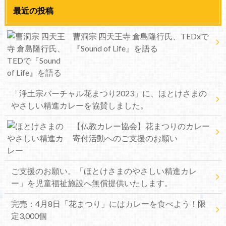
最近の投稿
曹洞宗 四天王寺 倉島隆行氏、TEDxで
『Sound of Life』を語る
「浄土宗バーチャル花まつり2023」に、ほとけさまの
やさしい精進カレーを協賛しました。
【仏教カレー協会】花まつりのカレー
寄付活動へのご支援のお願い
ご支援のお願い。「ほとけさまのやさしい精進カレ
ー」を児童福祉施設へ無償提供いたします。
完売：4月8日「花まつり」にはカレーを食べよう！限
定3,000個